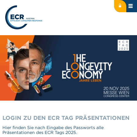
Icon: lock
Logo: ECR Austria
LOGIN ZU DEN ECR TAG PRÄSENTATIONEN
Hier finden Sie nach Eingabe des Passworts alle
Präsentationen des ECR Tags 2025.