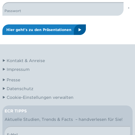
Passwort
ECR TAG PRÄSENTATIONEN 2025 LOGIN
Hier geht's zu den Präsentationen
Kontakt & Anreise
Impressum
Presse
Datenschutz
Cookie-Einstellungen verwalten
ECR TIPPS
NEWSLETTER
Aktuelle Studien, Trends & Facts – handverlesen für Sie!
E-Mail