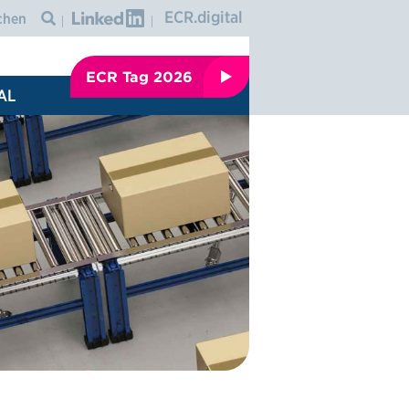
Graphic: linkedin
ECR.digital
Icon: search
ECR Tag 2026
AL