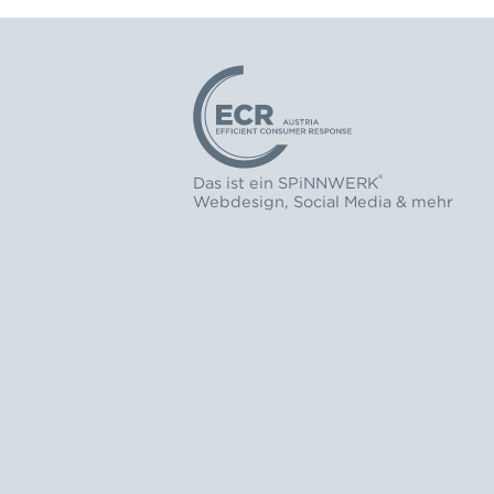
Logo: ECR Austria
®
Das ist ein
SPiNNWERK
Webdesign
,
Social Media
& mehr