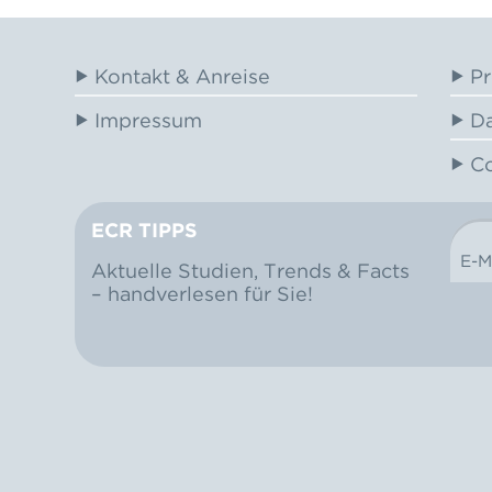
Kontakt & Anreise
Pr
Impressum
Da
Co
ECR TIPPS
E-M
NEWSLETTER
Aktuelle Studien, Trends & Facts
– handverlesen für Sie!