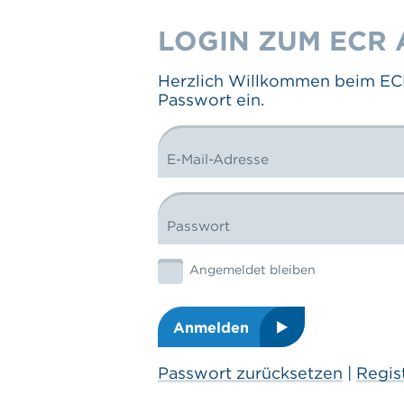
LOGIN ZUM ECR 
Herzlich Willkommen beim ECR 
Passwort ein.
E-Mail-Adresse
LOGIN FORM
Passwort
Graphic: checkbox
Angemeldet bleiben
Anmelden
Passwort zurücksetzen
|
Regis