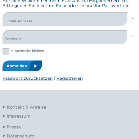
Herzlich Willkommen beim ECR Austria Mitgliederbereich –
Bitte geben Sie hier Ihre Emailadresse und Ihr Passwort ein.
E-Mail-Adresse
LOGIN FORM
Passwort
Graphic: checkbox
Angemeldet bleiben
Anmelden
Passwort zurücksetzen
|
Registrieren
Kontakt & Anreise
Impressum
Presse
Datenschutz