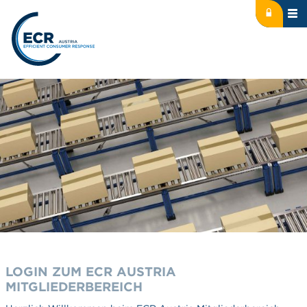
Icon: lock
Logo: ECR Austria
LOGIN ZUM ECR AUSTRIA
MITGLIEDERBEREICH