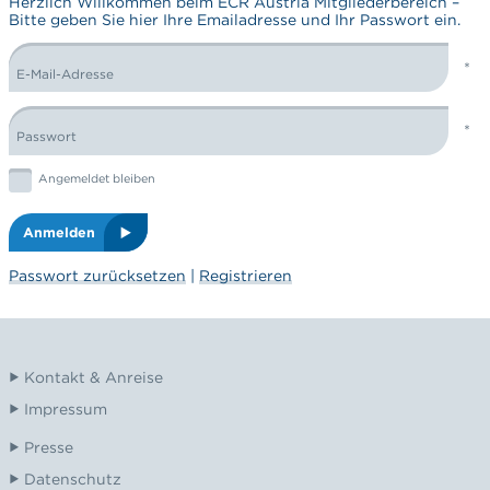
Herzlich Willkommen beim ECR Austria Mitgliederbereich –
Bitte geben Sie hier Ihre Emailadresse und Ihr Passwort ein.
E-Mail-Adresse
LOGIN FORM
Passwort
Graphic: checkbox
Angemeldet bleiben
Anmelden
Passwort zurücksetzen
|
Registrieren
Kontakt & Anreise
Impressum
Presse
Datenschutz