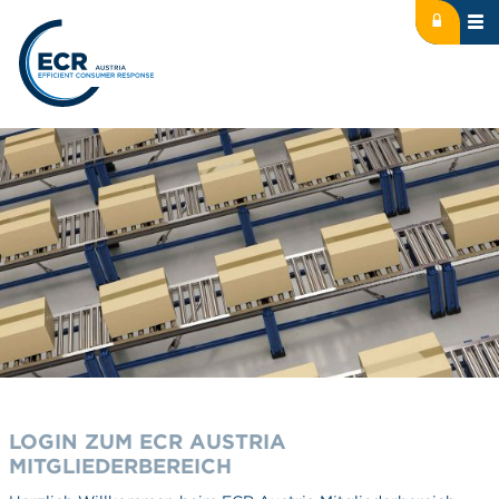
Icon: lock
Logo: ECR Austria
LOGIN ZUM ECR AUSTRIA
MITGLIEDERBEREICH