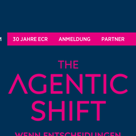
M
30 JAHRE ECR
ANMELDUNG
PARTNER