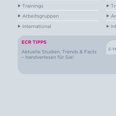
Trainings
Tr
Arbeitsgruppen
Ar
International
In
ECR TIPPS
E-M
NEWSLETTER
Aktuelle Studien, Trends & Facts
– handverlesen für Sie!