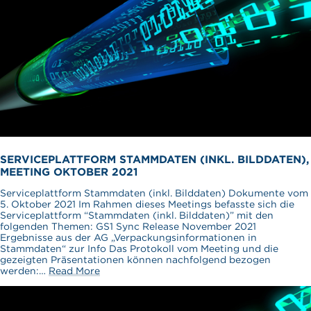
SERVICEPLATTFORM STAMMDATEN (INKL. BILDDATEN),
MEETING OKTOBER 2021
Serviceplattform Stammdaten (inkl. Bilddaten) Dokumente vom
5. Oktober 2021 Im Rahmen dieses Meetings befasste sich die
Serviceplattform “Stammdaten (inkl. Bilddaten)” mit den
folgenden Themen: GS1 Sync Release November 2021
Ergebnisse aus der AG „Verpackungsinformationen in
Stammdaten“ zur Info Das Protokoll vom Meeting und die
gezeigten Präsentationen können nachfolgend bezogen
werden:…
Read More