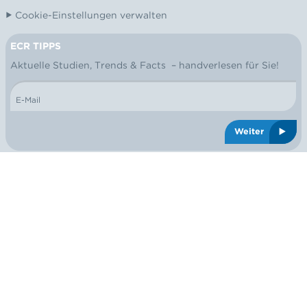
Cookie-Einstellungen verwalten
ECR TIPPS
NEWSLETTER
Aktuelle Studien, Trends & Facts – handverlesen für Sie!
E-Mail
Weiter
© 2026 ECR Austria
Logo: ECR Austria
®
Das ist ein
SPiNNWERK
Webdesign
,
Social Media
& mehr