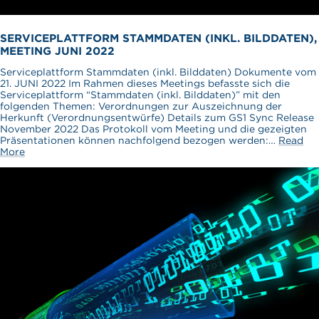
SERVICEPLATTFORM STAMMDATEN (INKL. BILDDATEN),
MEETING JUNI 2022
Serviceplattform Stammdaten (inkl. Bilddaten) Dokumente vom
21. JUNI 2022 Im Rahmen dieses Meetings befasste sich die
Serviceplattform “Stammdaten (inkl. Bilddaten)” mit den
folgenden Themen: Verordnungen zur Auszeichnung der
Herkunft (Verordnungsentwürfe) Details zum GS1 Sync Release
November 2022 Das Protokoll vom Meeting und die gezeigten
Präsentationen können nachfolgend bezogen werden:…
Read
More