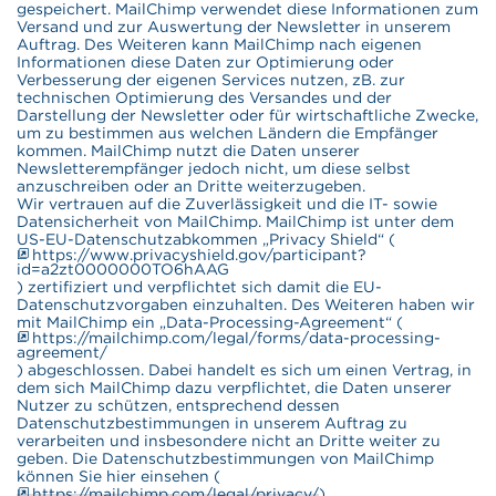
gespeichert. MailChimp verwendet diese Informationen zum
Versand und zur Auswertung der Newsletter in unserem
Auftrag. Des Weiteren kann MailChimp nach eigenen
Informationen diese Daten zur Optimierung oder
Verbesserung der eigenen Services nutzen, zB. zur
technischen Optimierung des Versandes und der
Darstellung der Newsletter oder für wirtschaftliche Zwecke,
um zu bestimmen aus welchen Ländern die Empfänger
kommen. MailChimp nutzt die Daten unserer
Newsletterempfänger jedoch nicht, um diese selbst
anzuschreiben oder an Dritte weiterzugeben.
Wir vertrauen auf die Zuverlässigkeit und die IT- sowie
Datensicherheit von MailChimp. MailChimp ist unter dem
US-EU-Datenschutzabkommen „Privacy Shield“ (
https://www.privacyshield.gov/participant?
id=a2zt0000000TO6hAAG
) zertifiziert und verpflichtet sich damit die EU-
Datenschutzvorgaben einzuhalten. Des Weiteren haben wir
mit MailChimp ein „Data-Processing-Agreement“ (
https://mailchimp.com/legal/forms/data-processing-
agreement/
) abgeschlossen. Dabei handelt es sich um einen Vertrag, in
dem sich MailChimp dazu verpflichtet, die Daten unserer
Nutzer zu schützen, entsprechend dessen
Datenschutzbestimmungen in unserem Auftrag zu
verarbeiten und insbesondere nicht an Dritte weiter zu
geben. Die Datenschutzbestimmungen von MailChimp
können Sie hier einsehen (
https://mailchimp.com/legal/privacy/
).