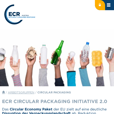
Icon: lock
Logo: ECR Austria
/
ARBEITSGRUPPEN
/
CIRCULAR PACKAGING
ECR CIRCULAR PACKAGING INITIATIVE 2.0
Das
Circular Economy Paket
der EU zielt auf eine deutliche
Disruption der Verpackungslandschaft
ab. Reduktion,