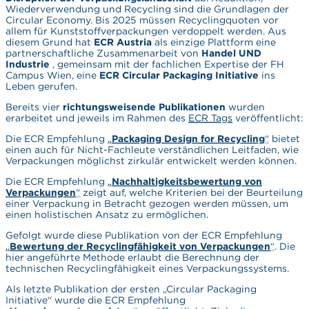
Wiederverwendung und Recycling sind die Grundlagen der
Circular Economy. Bis 2025 müssen Recyclingquoten vor
allem für Kunststoffverpackungen verdoppelt werden. Aus
diesem Grund hat
ECR Austria
als einzige Plattform eine
partnerschaftliche Zusammenarbeit von
Handel UND
Industrie
, gemeinsam mit der fachlichen Expertise der FH
Campus Wien, eine
ECR Circular Packaging Initiative
ins
Leben gerufen.
Bereits vier
richtungsweisende Publikationen
wurden
erarbeitet und jeweils im Rahmen des
ECR Tags
veröffentlicht:
Die ECR Empfehlung
„
Packaging Design for Recycling
“
bietet
einen auch für Nicht-Fachleute verständlichen Leitfaden, wie
Verpackungen möglichst zirkulär entwickelt werden können.
Die ECR Empfehlung
„
Nachhaltigkeitsbewertung von
Verpackungen
“
zeigt auf, welche Kriterien bei der Beurteilung
einer Verpackung in Betracht gezogen werden müssen, um
einen holistischen Ansatz zu ermöglichen.
Gefolgt wurde diese Publikation von der ECR Empfehlung
„
Bewertung der Recyclingfähigkeit von Verpackungen
“
. Die
hier angeführte Methode erlaubt die Berechnung der
technischen Recyclingfähigkeit eines Verpackungssystems.
Als letzte Publikation der ersten „Circular Packaging
Initiative“ wurde die ECR Empfehlung