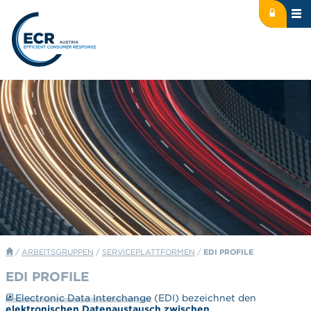
Icon: lock
Logo: ECR Austria
/
ARBEITSGRUPPEN
/
SERVICEPLATTFORMEN
/
EDI PROFILE
EDI PROFILE
Electronic Data Interchange
(EDI) bezeichnet den
elektronischen Datenaustausch zwischen