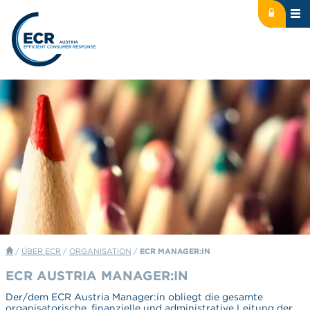
Icon: lock
Logo: ECR Austria
/
ÜBER ECR
/
ORGANISATION
/
ECR MANAGER:IN
ECR AUSTRIA MANAGER:IN
Der/dem ECR Austria Manager:in obliegt die gesamte
organisatorische, finanzielle und administrative Leitung der