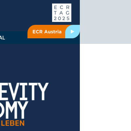
ECR Austria
AL