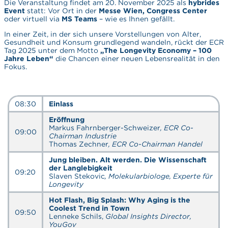
Die Veranstaltung findet am 20. November 2025 als
hybrides
Event
statt: Vor Ort in der
Messe Wien, Congress Center
oder virtuell via
MS Teams
– wie es Ihnen gefällt.
In einer Zeit, in der sich unsere Vorstellungen von Alter,
Gesundheit und Konsum grundlegend wandeln, rückt der ECR
Tag 2025 unter dem Motto
„The Longevity Economy – 100
Jahre Leben“
die Chancen einer neuen Lebensrealität in den
Fokus.
08:30
Einlass
Eröffnung
Markus Fahrnberger-Schweizer
, ECR Co-
09:00
Chairman Industrie
Thomas Zechner
, ECR Co-Chairman Handel
Jung bleiben. Alt werden. Die Wissenschaft
der Langlebigkeit
09:20
Slaven Stekovic
,
Molekularbiologe, Experte für
Longevity
Hot Flash, Big Splash: Why Aging is the
Coolest Trend in Town
09:50
Lenneke Schils,
Global Insights Director,
YouGov