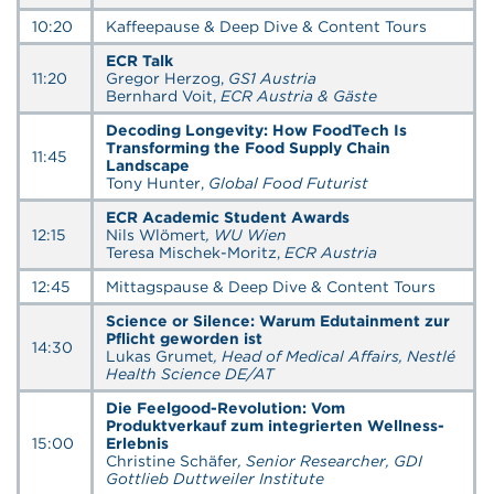
10:20
Kaffeepause & Deep Dive & Content Tours
ECR Talk
11:20
Gregor Herzog,
GS1 Austria
Bernhard Voit,
ECR Austria
& Gäste
Decoding Longevity: How FoodTech Is
Transforming the Food Supply Chain
11:45
Landscape
Tony Hunter,
Global Food Futurist
ECR Academic Student Awards
12:15
Nils Wlömert
, WU Wien
Teresa Mischek-Moritz,
ECR Austria
12:45
Mittagspause & Deep Dive & Content Tours
Science or Silence: Warum Edutainment zur
Pflicht geworden ist
14:30
Lukas Grumet
, Head of Medical Affairs, Nestlé
Health Science DE/AT
Die Feelgood-Revolution: Vom
Produktverkauf zum integrierten Wellness-
15:00
Erlebnis
Christine Schäfer
, Senior Researcher, GDI
Gottlieb Duttweiler Institute