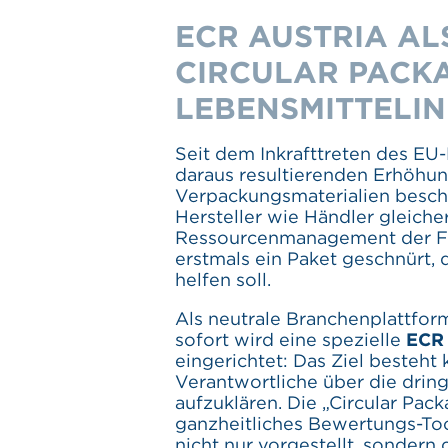
ECR AUSTRIA AL
CIRCULAR PACKA
LEBENSMITTELIN
Seit dem Inkrafttreten des EU-
daraus resultierenden Erhöhu
Verpackungsmaterialien beschä
Hersteller wie Händler gleiche
Ressourcenmanagement der F
erstmals ein Paket geschnürt,
helfen soll.
Als neutrale Branchenplattfor
sofort wird eine spezielle
ECR
eingerichtet: Das Ziel besteht
Verantwortliche über die drin
aufzuklären. Die „Circular Pac
ganzheitliches Bewertungs-Too
nicht nur vorgestellt, sonder