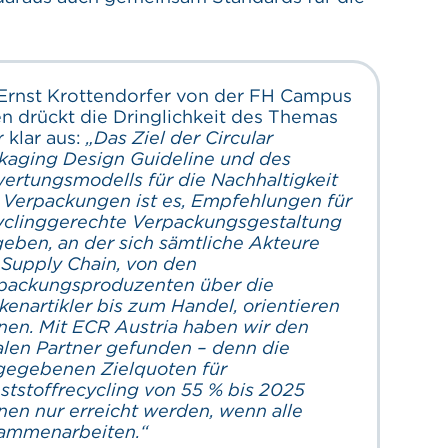
 Ernst Krottendorfer von der FH Campus
n drückt die Dringlichkeit des Themas
r klar aus:
„Das Ziel der Circular
kaging Design Guideline und des
ertungsmodells für die Nachhaltigkeit
 Verpackungen ist es, Empfehlungen für
yclinggerechte Verpackungsgestaltung
geben, an der sich sämtliche Akteure
 Supply Chain, von den
packungsproduzenten über die
kenartikler bis zum Handel, orientieren
nen. Mit ECR Austria haben wir den
alen Partner gefunden – denn die
gegebenen Zielquoten für
ststoffrecycling von 55 % bis 2025
nen nur erreicht werden, wenn alle
ammenarbeiten.“