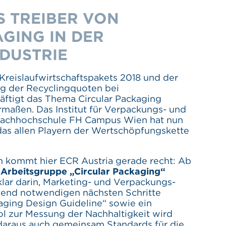
S TREIBER VON
GING IN DER
DUSTRIE
Kreislaufwirtschaftspakets 2018 und der
ng der Recyclingquoten bei
ftigt das Thema Circular Packaging
rmaßen. Das Institut für Verpackungs- und
achhochschule FH Campus Wien hat nun
 das allen Playern der Wertschöpfungskette
m kommt hier ECR Austria gerade recht: Ab
Arbeitsgruppe „Circular Packaging“
 klar darin, Marketing- und Verpackungs-
gend notwendigen nächsten Schritte
kaging Design Guideline“ sowie ein
l zur Messung der Nachhaltigkeit wird
n daraus auch gemeinsam Standards für die