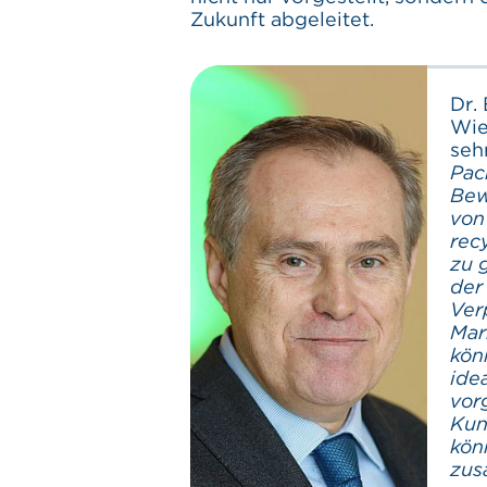
Zukunft abgeleitet.
Dr.
Wie
seh
Pac
Bew
von
rec
zu 
der
Ver
Mar
kön
ide
vor
Kun
kön
zus