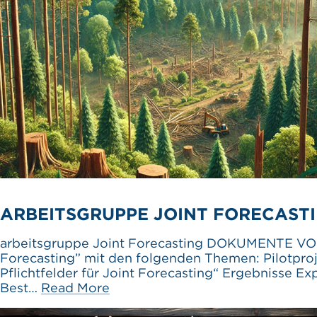
ARBEITSGRUPPE JOINT FORECASTIN
arbeitsgruppe Joint Forecasting DOKUMENTE VOM 
Forecasting” mit den folgenden Themen: Pilotproje
Pflichtfelder für Joint Forecasting“ Ergebnisse E
Best…
Read More