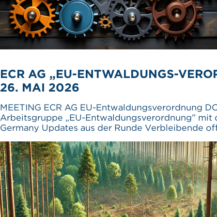
ECR AG „EU-ENTWALDUNGS-VERO
26. MAI 2026
MEETING ECR AG EU-Entwaldungsverordnung DOK
Arbeitsgruppe „EU-Entwaldungsverordnung” mit
Germany Updates aus der Runde Verbleibende of