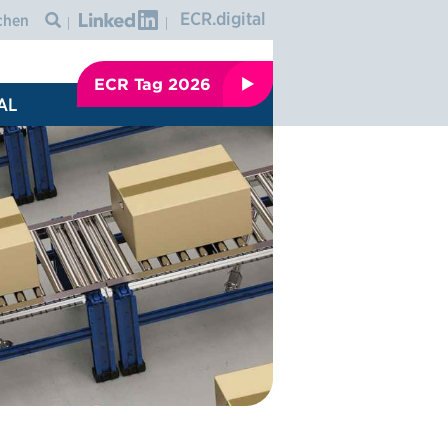
Graphic: linkedin
ECR.digital
Icon: search
ECR Tag 2026
AL