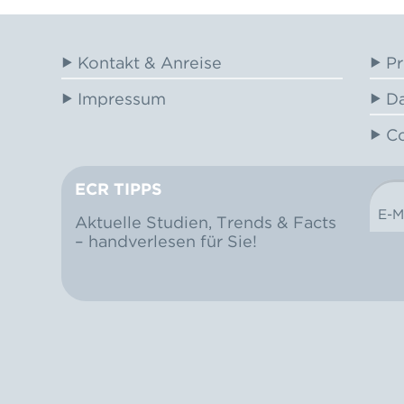
Kontakt & Anreise
Pr
Impressum
Da
Co
ECR TIPPS
E-M
NEWSLETTER
Aktuelle Studien, Trends & Facts
– handverlesen für Sie!