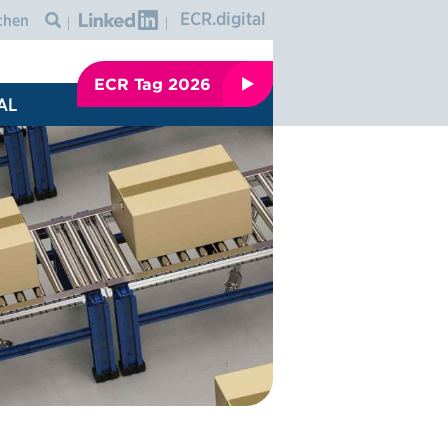
Graphic: linkedin
ECR.digital
Icon: search
ECR Tag 2026
AL