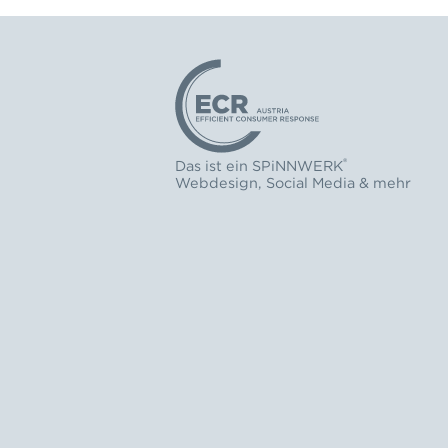
Logo: ECR Austria
®
Das ist ein
SPiNNWERK
Webdesign
,
Social Media
& mehr