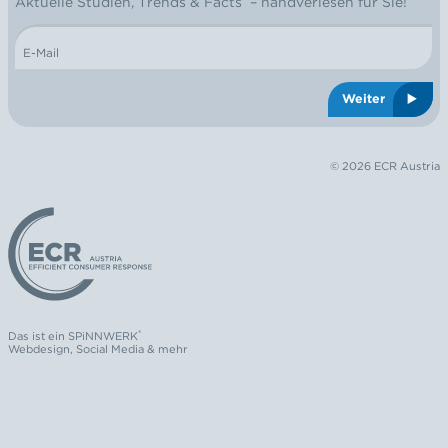
Aktuelle Studien, Trends & Facts – handverlesen für Sie!
E-Mail
Weiter
© 2026 ECR Austria
Logo: ECR Austria
®
Das ist ein
SPiNNWERK
Webdesign
,
Social Media
& mehr