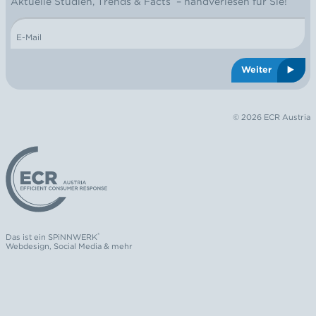
Aktuelle Studien, Trends & Facts – handverlesen für Sie!
E-Mail
Weiter
© 2026 ECR Austria
Logo: ECR Austria
®
Das ist ein
SPiNNWERK
Webdesign
,
Social Media
& mehr