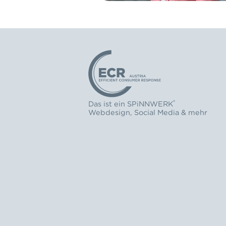
Logo: ECR Austria
®
Das ist ein
SPiNNWERK
Webdesign
,
Social Media
& mehr