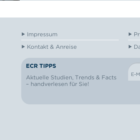
Impressum
Pr
Kontakt & Anreise
Da
ECR TIPPS
E-M
NEWSLETTER
Aktuelle Studien, Trends & Facts
– handverlesen für Sie!