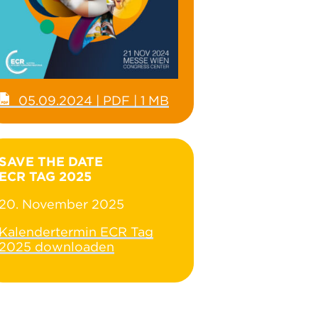
05.09.2024 | PDF | 1 MB
SAVE THE DATE
ECR TAG 2025
20. November 2025
Kalendertermin ECR Tag
2025 downloaden