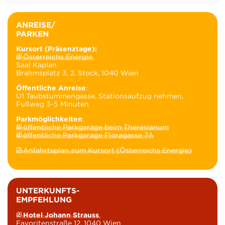
ANREISE/
PARKEN
Kursort (Präsenztage):
Österreichs Energie
,
Saal Kaplan
Brahmsplatz 3, 2. Stock, 1040 Wien
Öffentliche Anreise
:
U1 Taubstummengasse, Stationsaufzug nehmen,
Fußweg 3-5 Minuten
Parkmöglichkeiten
:
öffentliche Parkgarage beim Theresianum
öffentliche Parkgarage Floragasse 7A
Anfahrtsplan zum Kursort (Österreichs Energie)
UNTERKUNFTS-
EMPFEHLUNG
Hotel Johann Strauss
,
Favoritenstraße 12, 1040 Wien