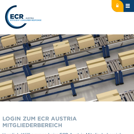
Icon: lock
Logo: ECR Austria
LOGIN ZUM ECR AUSTRIA
MITGLIEDERBEREICH