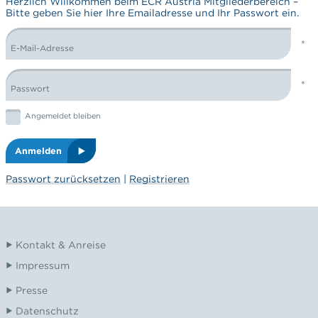
Herzlich Willkommen beim ECR Austria Mitgliederbereich –
Bitte geben Sie hier Ihre Emailadresse und Ihr Passwort ein.
E-Mail-Adresse
LOGIN FORM
Passwort
Graphic: checkbox
Angemeldet bleiben
Anmelden
Passwort zurücksetzen
|
Registrieren
Kontakt & Anreise
Impressum
Presse
Datenschutz