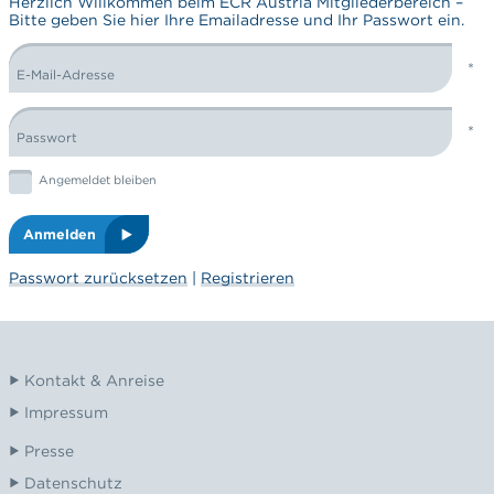
Herzlich Willkommen beim ECR Austria Mitgliederbereich –
Bitte geben Sie hier Ihre Emailadresse und Ihr Passwort ein.
E-Mail-Adresse
LOGIN FORM
Passwort
Graphic: checkbox
Angemeldet bleiben
Anmelden
Passwort zurücksetzen
|
Registrieren
Kontakt & Anreise
Impressum
Presse
Datenschutz