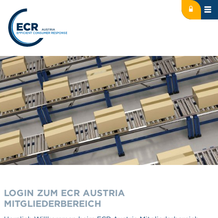
Icon: lock
Logo: ECR Austria
LOGIN ZUM ECR AUSTRIA
MITGLIEDERBEREICH