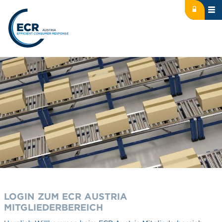
Icon: lock
Logo: ECR Austria
LOGIN ZUM ECR AUSTRIA
MITGLIEDERBEREICH