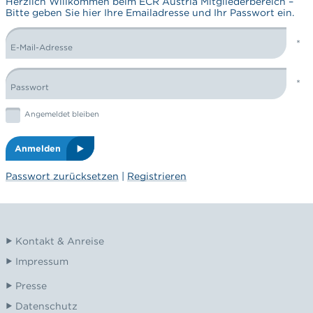
Herzlich Willkommen beim ECR Austria Mitgliederbereich –
Bitte geben Sie hier Ihre Emailadresse und Ihr Passwort ein.
E-Mail-Adresse
LOGIN FORM
Passwort
Graphic: checkbox
Angemeldet bleiben
Anmelden
Passwort zurücksetzen
|
Registrieren
Kontakt & Anreise
Impressum
Presse
Datenschutz