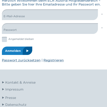
Herzlich Willkommen beim ECR Austria Mitgliederbereich –
Bitte geben Sie hier Ihre Emailadresse und Ihr Passwort ein.
E-Mail-Adresse
LOGIN FORM
Passwort
Graphic: checkbox
Angemeldet bleiben
Anmelden
Passwort zurücksetzen
|
Registrieren
Kontakt & Anreise
Impressum
Presse
Datenschutz