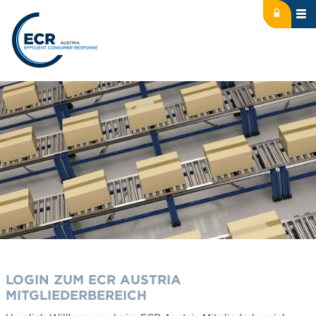
Icon: lock
Logo: ECR Austria
LOGIN ZUM ECR AUSTRIA
MITGLIEDERBEREICH