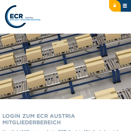
Icon: lock
Logo: ECR Austria
LOGIN ZUM ECR AUSTRIA
MITGLIEDERBEREICH