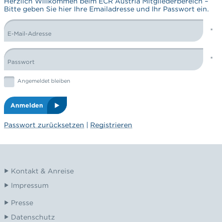
Herzlich Willkommen beim ECR Austria Mitgliederbereich –
Bitte geben Sie hier Ihre Emailadresse und Ihr Passwort ein.
E-Mail-Adresse
LOGIN FORM
Passwort
Graphic: checkbox
Angemeldet bleiben
Anmelden
Passwort zurücksetzen
|
Registrieren
Kontakt & Anreise
Impressum
Presse
Datenschutz