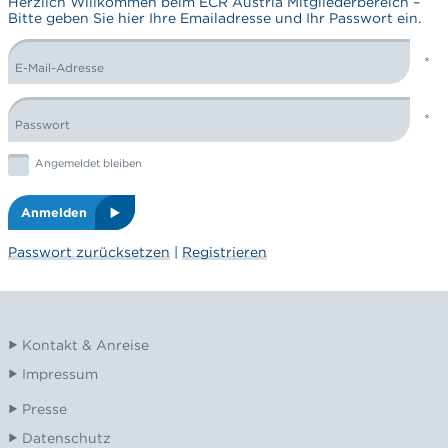
Herzlich Willkommen beim ECR Austria Mitgliederbereich –
Bitte geben Sie hier Ihre Emailadresse und Ihr Passwort ein.
E-Mail-Adresse
LOGIN FORM
Passwort
Graphic: checkbox
Angemeldet bleiben
Anmelden
Passwort zurücksetzen
|
Registrieren
Kontakt & Anreise
Impressum
Presse
Datenschutz