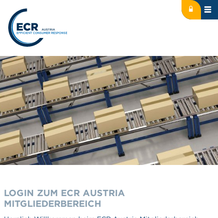
Icon: lock
Logo: ECR Austria
LOGIN ZUM ECR AUSTRIA
MITGLIEDERBEREICH