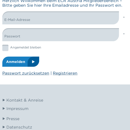
Herzlich Willkommen beim ECR Austria Mitgliederbereich –
Bitte geben Sie hier Ihre Emailadresse und Ihr Passwort ein.
E-Mail-Adresse
LOGIN FORM
Passwort
Graphic: checkbox
Angemeldet bleiben
Anmelden
Passwort zurücksetzen
|
Registrieren
Kontakt & Anreise
Impressum
Presse
Datenschutz