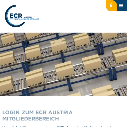
Icon: lock
Logo: ECR Austria
LOGIN ZUM ECR AUSTRIA
MITGLIEDERBEREICH