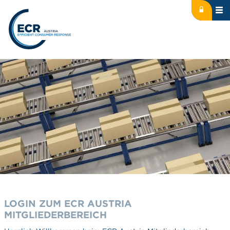
Icon: lock
Logo: ECR Austria
LOGIN ZUM ECR AUSTRIA
MITGLIEDERBEREICH