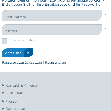
Herzlich Willkommen beim ECR Austria Mitgliederbereich –
Bitte geben Sie hier Ihre Emailadresse und Ihr Passwort ein.
E-Mail-Adresse
LOGIN FORM
Passwort
Graphic: checkbox
Angemeldet bleiben
Anmelden
Passwort zurücksetzen
|
Registrieren
Kontakt & Anreise
Impressum
Presse
Datenschutz