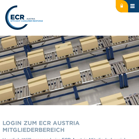
Icon: lock
Logo: ECR Austria
LOGIN ZUM ECR AUSTRIA
MITGLIEDERBEREICH