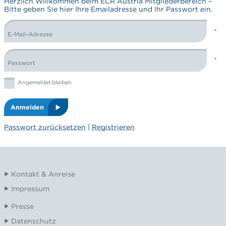
Herzlich Willkommen beim ECR Austria Mitgliederbereich –
Bitte geben Sie hier Ihre Emailadresse und Ihr Passwort ein.
E-Mail-Adresse
LOGIN FORM
Passwort
Graphic: checkbox
Angemeldet bleiben
Anmelden
Passwort zurücksetzen
|
Registrieren
Kontakt & Anreise
Impressum
Presse
Datenschutz