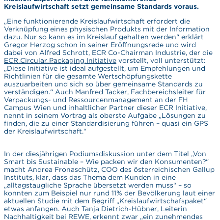
Kreislaufwirtschaft setzt gemeinsame Standards voraus.
„Eine funktionierende Kreislaufwirtschaft erfordert die
Verknüpfung eines physischen Produkts mit der Information
dazu. Nur so kann es im Kreislauf gehalten werden“ erklärt
Gregor Herzog schon in seiner Eröffnungsrede und wird
dabei von Alfred Schrott, ECR Co-Chairman Industrie, der die
ECR Circular Packaging Initiative
vorstellt, voll unterstützt:
„Diese Initiative ist ideal aufgestellt, um Empfehlungen und
Richtlinien für die gesamte Wertschöpfungskette
auszuarbeiten und sich so über gemeinsame Standards zu
verständigen.“ Auch Manfred Tacker, Fachbereichsleiter für
Verpackungs- und Ressourcenmanagement an der FH
Campus Wien und inhaltlicher Partner dieser ECR Initiative,
nennt in seinem Vortrag als oberste Aufgabe „Lösungen zu
finden, die zu einer Standardisierung führen – quasi ein GPS
der Kreislaufwirtschaft.“
In der diesjährigen Podiumsdiskussion unter dem Titel „Von
Smart bis Sustainable – Wie packen wir den Konsumenten?“
macht Andrea Fronaschütz, COO des österreichischen Gallup
Instituts, klar, dass das Thema dem Kunden in eine
„alltagstaugliche Sprache übersetzt werden muss“ – so
konnten zum Beispiel nur rund 11% der Bevölkerung laut einer
aktuellen Studie mit dem Begriff „Kreislaufwirtschafspaket“
etwas anfangen. Auch Tanja Dietrich-Hübner, Leiterin
Nachhaltigkeit bei REWE, erkennt zwar „ein zunehmendes