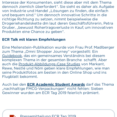
Interesse der Konsumenten, sieht diese aber mit dem Thema
dennoch ziemlich überfordert“. Sie sieht es daher als Aufgabe
von Industrie und Handel „Lösungen zu finden, die einfach
und bequem sind.“ Um dennoch innovative Schritte in die
richtige Richtung zu setzen, nimmt beispielweise die
Drogeriehandelskette dm laut deren Geschäftsführerin, Petra
Gruber, „bewusst Rohertragsverluste in Kauf, um innovativen
Produkten eine Chance zu geben“.
ECR Talk mit klaren Empfehlungen
Eine Meilenstein-Publikation wurde von Frau Prof. Madlberger
zum Thema „Omni Shopper Journey“ vorgestellt: Ein
Guidebook
, das ein gemeinsames Verständnis bei diesem
komplexen Thema in der gesamten Branche schafft. Aber
auch die
Produkt-Abbildungs-Case Studies
von Markant,
Rewe, Nestlé und Nöm geben klare Empfehlungen, wie man
seine Produktfotos am besten in den Online Shop und ins
Flugblatt bekommt.
Auch bei den
ECR Academic Student Awards
darf das Thema
„nachhaltige FMCG-Verpackungen“ nicht fehlen: Sieben
Gewinner wurden am ECR Tag 2019 feierlich prämiert.
Pressemitteilung ECR Tag 2019