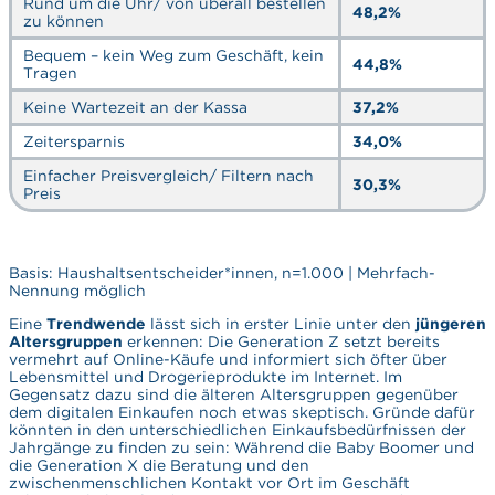
Rund um die Uhr/ von überall bestellen
48,2%
zu können
Bequem – kein Weg zum Geschäft, kein
44,8%
Tragen
Keine Wartezeit an der Kassa
37,2%
Zeitersparnis
34,0%
Einfacher Preisvergleich/ Filtern nach
30,3%
Preis
Basis: Haushaltsentscheider*innen, n=1.000 | Mehrfach-
Nennung möglich
Eine
Trendwende
lässt sich in erster Linie unter den
jüngeren
Altersgruppen
erkennen: Die Generation Z setzt bereits
vermehrt auf Online-Käufe und informiert sich öfter über
Lebensmittel und Drogerieprodukte im Internet. Im
Gegensatz dazu sind die älteren Altersgruppen gegenüber
dem digitalen Einkaufen noch etwas skeptisch. Gründe dafür
könnten in den unterschiedlichen Einkaufsbedürfnissen der
Jahrgänge zu finden zu sein: Während die Baby Boomer und
die Generation X die Beratung und den
zwischenmenschlichen Kontakt vor Ort im Geschäft