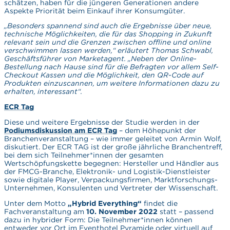
schätzen, haben für die jüngeren Generationen andere
Aspekte Priorität beim Einkauf ihrer Konsumgüter.
„Besonders spannend sind auch die Ergebnisse über neue,
technische Möglichkeiten, die für das Shopping in Zukunft
relevant sein und die Grenzen zwischen offline und online
verschwimmen lassen werden,“ erläutert Thomas Schwabl,
Geschäftsführer von Marketagent. „Neben der Online-
Bestellung nach Hause sind für die Befragten vor allem Self-
Checkout Kassen und die Möglichkeit, den QR-Code auf
Produkten einzuscannen, um weitere Informationen dazu zu
erhalten, interessant“.
ECR Tag
Diese und weitere Ergebnisse der Studie werden in der
Podiumsdiskussion am ECR Tag
– dem Höhepunkt der
Branchenveranstaltung – wie immer geleitet von Armin Wolf,
diskutiert. Der ECR TAG ist der große jährliche Branchentreff,
bei dem sich Teilnehmer*innen der gesamten
Wertschöpfungskette begegnen: Hersteller und Händler aus
der FMCG-Branche, Elektronik- und Logistik-Dienstleister
sowie digitale Player, Verpackungsfirmen, Marktforschungs-
Unternehmen, Konsulenten und Vertreter der Wissenschaft.
Unter dem Motto
„Hybrid Everything“
findet die
Fachveranstaltung am
10. November 2022
statt – passend
dazu in hybrider Form: Die Teilnehmer*innen können
entweder vor Ort im Eventhotel Pyramide oder virtuell auf