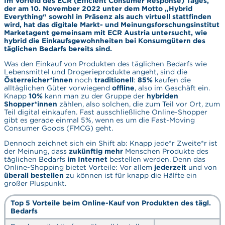
Im Vorfeld des ECR (Efficient Consumer Response) Tages,
der am 10. November 2022 unter dem Motto „Hybrid
Everything“ sowohl in Präsenz als auch virtuell stattfinden
wird, hat das digitale Markt- und Meinungsforschungsinstitut
Marketagent gemeinsam mit ECR Austria untersucht, wie
hybrid die Einkaufsgewohnheiten bei Konsumgütern des
täglichen Bedarfs bereits sind.
Was den Einkauf von Produkten des täglichen Bedarfs wie
Lebensmittel und Drogerieprodukte angeht, sind die
Österreicher*innen
noch
traditionell
:
85%
kaufen die
alltäglichen Güter vorwiegend
offline
, also im Geschäft ein.
Knapp
10%
kann man zu der Gruppe der
hybriden
Shopper*innen
zählen, also solchen, die zum Teil vor Ort, zum
Teil digital einkaufen. Fast ausschließliche Online-Shopper
gibt es gerade einmal 5%, wenn es um die Fast-Moving
Consumer Goods (FMCG) geht.
Dennoch zeichnet sich ein Shift ab: Knapp jede*r Zweite*r ist
der Meinung, dass
zukünftig
mehr
Menschen Produkte des
täglichen Bedarfs
im Internet
bestellen werden. Denn das
Online-Shopping bietet Vorteile: Vor allem
jederzeit
und von
überall bestellen
zu können ist für knapp die Hälfte ein
großer Pluspunkt.
Top 5 Vorteile beim Online-Kauf von Produkten des tägl.
Bedarfs