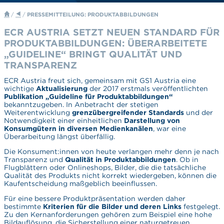
/
/
PRESSEMITTEILUNG: PRODUKTABBILDUNGEN
ECR AUSTRIA SETZT NEUEN STANDARD FÜR
PRODUKTABBILDUNGEN: ÜBERARBEITETE
„GUIDELINE“ BRINGT QUALITÄT UND
TRANSPARENZ
ECR Austria freut sich, gemeinsam mit GS1 Austria eine
wichtige
Aktualisierung
der 2017 erstmals veröffentlichten
Publikation „Guideline für Produktabbildungen“
bekanntzugeben. In Anbetracht der stetigen
Weiterentwicklung
grenzübergreifender Standards
und der
Notwendigkeit einer einheitlichen
Darstellung von
Konsumgütern in diversen Medienkanälen
, war eine
Überarbeitung längst überfällig.
Die Konsument:innen von heute verlangen mehr denn je nach
Transparenz und
Qualität in Produktabbildungen
. Ob in
Flugblättern oder Onlineshops, Bilder, die die tatsächliche
Qualität des Produkts nicht korrekt wiedergeben, können die
Kaufentscheidung maßgeblich beeinflussen.
Für eine bessere Produktpräsentation werden daher
bestimmte
Kriterien für die Bilder und deren Links
festgelegt.
Zu den Kernanforderungen gehören zum Beispiel eine hohe
Bildauflösung, die Sicherstellung einer naturgetreuen