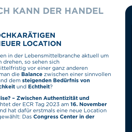
SCH KANN DER HANDEL
HOCHKARÄTIGEN
NEUER LOCATION
en in der Lebensmittelbranche aktuell um
n drehen, so sehen sich
telfristig vor einer ganz anderen
 man die
Balance
zwischen einer sinnvollen
nd dem
steigenden Bedürfnis von
chkeit
und
Echtheit
?
ise? – Zwischen Authentizität und
chtet der ECR Tag 2023 am
16. November
d hat dafür erstmals eine neue Location
ewählt: Das
Congress Center in der