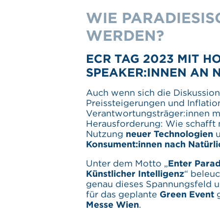
WIE PARADIESI
WERDEN?
ECR TAG 2023 MIT 
SPEAKER:INNEN AN 
Auch wenn sich die Diskussion
Preissteigerungen und Inflatio
Verantwortungsträger:innen mit
Herausforderung: Wie schafft
Nutzung
neuer Technologien
u
Konsument:innen nach Natürli
Unter dem Motto „
Enter Parad
Künstlicher Intelligenz
“ beleu
genau dieses Spannungsfeld un
für das geplante
Green Event
g
Messe Wien
.