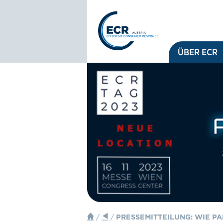
Logo: ECR Austria
ÜBER ECR
/
/
PRESSEMITTEILUNG: WIE P