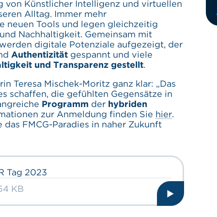
von Künstlicher Intelligenz und virtuellen
eren Alltag. Immer mehr
e neuen Tools und legen gleichzeitig
 und Nachhaltigkeit. Gemeinsam mit
werden digitale Potenziale aufgezeigt, der
nd
Authentizität
gespannt und viele
tigkeit und Transparenz gestellt
.
in Teresa Mischek-Moritz ganz klar: „Das
es schaffen, die gefühlten Gegensätze in
fangreiche
Programm
der
hybriden
rmationen zur Anmeldung finden Sie
hier
.
ie das FMCG-Paradies in naher Zukunft
CR Tag 2023
164 KB