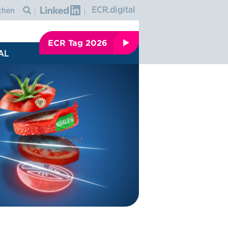
Graphic: linkedin
ECR.digital
Icon: search
ECR Tag 2026
AL