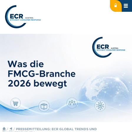
Icon: lock
Logo: ECR Austria
/
/
PRESSEMITTEILUNG: ECR GLOBAL TRENDS UND