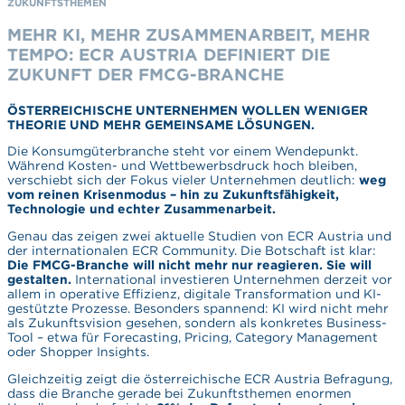
ZUKUNFTSTHEMEN
MEHR KI, MEHR ZUSAMMENARBEIT, MEHR
TEMPO: ECR AUSTRIA DEFINIERT DIE
ZUKUNFT DER FMCG-BRANCHE
ÖSTERREICHISCHE UNTERNEHMEN WOLLEN WENIGER
THEORIE UND MEHR GEMEINSAME LÖSUNGEN.
Die Konsumgüterbranche steht vor einem Wendepunkt.
Während Kosten- und Wettbewerbsdruck hoch bleiben,
verschiebt sich der Fokus vieler Unternehmen deutlich:
weg
vom reinen Krisenmodus – hin zu Zukunftsfähigkeit,
Technologie und echter Zusammenarbeit.
Genau das zeigen zwei aktuelle Studien von ECR Austria und
der internationalen ECR Community. Die Botschaft ist klar:
Die FMCG-Branche will nicht mehr nur reagieren. Sie will
gestalten.
International investieren Unternehmen derzeit vor
allem in operative Effizienz, digitale Transformation und KI-
gestützte Prozesse. Besonders spannend: KI wird nicht mehr
als Zukunftsvision gesehen, sondern als konkretes Business-
Tool – etwa für Forecasting, Pricing, Category Management
oder Shopper Insights.
Gleichzeitig zeigt die österreichische ECR Austria Befragung,
dass die Branche gerade bei Zukunftsthemen enormen