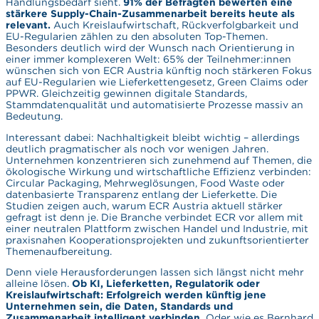
Handlungsbedarf sieht.
91% der Befragten bewerten eine
stärkere Supply-Chain-Zusammenarbeit bereits heute als
relevant.
Auch Kreislaufwirtschaft, Rückverfolgbarkeit und
EU-Regularien zählen zu den absoluten Top-Themen.
Besonders deutlich wird der Wunsch nach Orientierung in
einer immer komplexeren Welt: 65% der Teilnehmer:innen
wünschen sich von ECR Austria künftig noch stärkeren Fokus
auf EU-Regularien wie Lieferkettengesetz, Green Claims oder
PPWR. Gleichzeitig gewinnen digitale Standards,
Stammdatenqualität und automatisierte Prozesse massiv an
Bedeutung.
Interessant dabei: Nachhaltigkeit bleibt wichtig – allerdings
deutlich pragmatischer als noch vor wenigen Jahren.
Unternehmen konzentrieren sich zunehmend auf Themen, die
ökologische Wirkung und wirtschaftliche Effizienz verbinden:
Circular Packaging, Mehrweglösungen, Food Waste oder
datenbasierte Transparenz entlang der Lieferkette. Die
Studien zeigen auch, warum ECR Austria aktuell stärker
gefragt ist denn je. Die Branche verbindet ECR vor allem mit
einer neutralen Plattform zwischen Handel und Industrie, mit
praxisnahen Kooperationsprojekten und zukunftsorientierter
Themenaufbereitung.
Denn viele Herausforderungen lassen sich längst nicht mehr
alleine lösen.
Ob KI, Lieferketten, Regulatorik oder
Kreislaufwirtschaft: Erfolgreich werden künftig jene
Unternehmen sein, die Daten, Standards und
Zusammenarbeit intelligent verbinden.
Oder wie es Bernhard