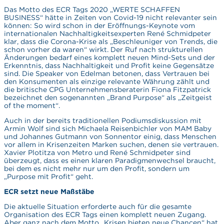
Das Motto des ECR Tags 2020 „WERTE SCHAFFEN
BUSINESS“ hätte in Zeiten von Covid-19 nicht relevanter sein
können: So wird schon in der Eröffnungs-Keynote vom
internationalen Nachhaltigkeitsexperten René Schmidpeter
klar, dass die Corona-Krise als „Beschleuniger von Trends, die
schon vorher da waren“ wirkt. Der Ruf nach strukturellen
Änderungen bedarf eines komplett neuen Mind-Sets und der
Erkenntnis, dass Nachhaltigkeit und Profit keine Gegensätze
sind. Die Speaker von Edelman betonen, dass Vertrauen bei
den Konsumenten als einzige relevante Währung zählt und
die britische CPG Unternehmensberaterin Fiona Fitzpatrick
bezeichnet den sogenannten „Brand Purpose“ als „Zeitgeist
of the moment“.
Auch in der bereits traditionellen Podiumsdiskussion mit
Armin Wolf sind sich Michaela Reisenbichler von MAM Baby
und Johannes Gutmann von Sonnentor einig, dass Menschen
vor allem in Krisenzeiten Marken suchen, denen sie vertrauen.
Xavier Plotitza von Metro und René Schmidpeter sind
überzeugt, dass es einen klaren Paradigmenwechsel braucht,
bei dem es nicht mehr nur um den Profit, sondern um
„Purpose mit Profit“ geht.
ECR setzt neue Maßstäbe
Die aktuelle Situation erforderte auch für die gesamte
Organisation des ECR Tags einen komplett neuen Zugang.
Aber ganz nach dem Motto „Krisen bieten neue Chancen“ hat