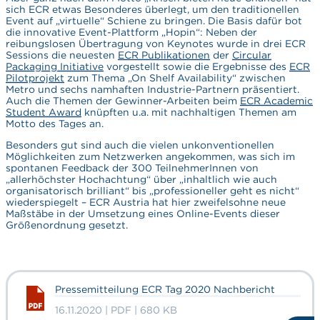
sich ECR etwas Besonderes überlegt, um den traditionellen
Event auf „virtuelle“ Schiene zu bringen. Die Basis dafür bot
die innovative Event-Plattform „Hopin“: Neben der
reibungslosen Übertragung von Keynotes wurde in drei ECR
Sessions die neuesten
ECR Publikationen
der
Circular
Packaging Initiative
vorgestellt sowie die Ergebnisse des
ECR
Pilotprojekt
zum Thema „On Shelf Availability“ zwischen
Metro und sechs namhaften Industrie-Partnern präsentiert.
Auch die Themen der Gewinner-Arbeiten beim
ECR Academic
Student Award
knüpften u.a. mit nachhaltigen Themen am
Motto des Tages an.
Besonders gut sind auch die vielen unkonventionellen
Möglichkeiten zum Netzwerken angekommen, was sich im
spontanen Feedback der 300 TeilnehmerInnen von
„allerhöchster Hochachtung“ über „inhaltlich wie auch
organisatorisch brilliant“ bis „professioneller geht es nicht“
wiederspiegelt – ECR Austria hat hier zweifelsohne neue
Maßstäbe in der Umsetzung eines Online-Events dieser
Größenordnung gesetzt.
Pressemitteilung ECR Tag 2020 Nachbericht
16.11.2020 | PDF | 680 KB