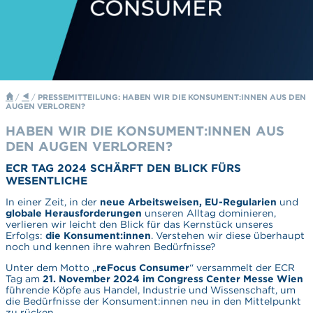
/
/
PRESSEMITTEILUNG: HABEN WIR DIE KONSUMENT:INNEN AUS DEN
AUGEN VERLOREN?
HABEN WIR DIE KONSUMENT:INNEN AUS
DEN AUGEN VERLOREN?
ECR TAG 2024 SCHÄRFT DEN BLICK FÜRS
WESENTLICHE
In einer Zeit, in der
neue Arbeitsweisen, EU-Regularien
und
globale Herausforderungen
unseren Alltag dominieren,
verlieren wir leicht den Blick für das Kernstück unseres
Erfolgs:
die Konsument:innen
. Verstehen wir diese überhaupt
noch und kennen ihre wahren Bedürfnisse?
Unter dem Motto „
reFocus Consumer
“ versammelt der ECR
Tag am
21. November 2024 im Congress Center Messe Wien
führende Köpfe aus Handel, Industrie und Wissenschaft, um
die Bedürfnisse der Konsument:innen neu in den Mittelpunkt
zu rücken.