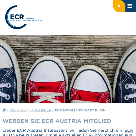
Icon: lock
Logo: ECR Austria
/
ÜBER ECR
/
MITGLIEDER
/
ECR MITGLIEDSCHAFT KLEIN
WERDEN SIE ECR AUSTRIA MITGLIED
Lieber ECR Austria Interessent, wir laden Sie herzlich ein,
ECR
Austria
beizutreten, um alle aktuellen ECR-Informationen aus